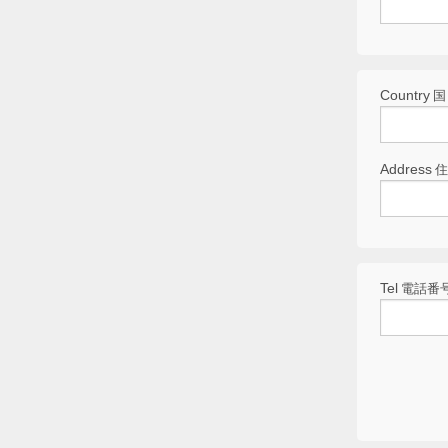
Country
国
Address
Tel
電話番