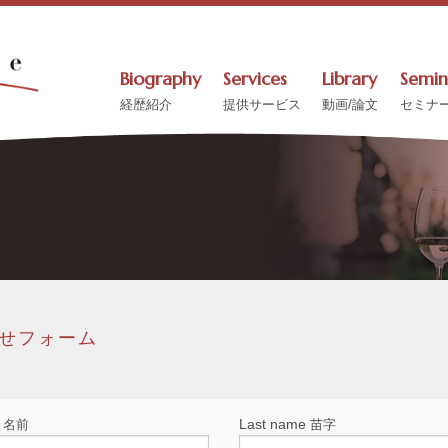
Biography
Services
Library
Semin
経歴紹介
提供サービス
動画/論文
セミナ
せ
せフォーム
Last name
名前
苗字