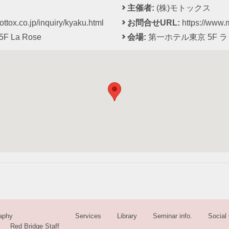
主催者:
(株)モトックス
ttox.co.jp/inquiry/kyaku.html
お問合せURL:
https://www.m
 5F La Rose
会場:
第一ホテル東京 5F 
aphy
Services
Library
Seminar info.
Social 
Red Bridge Staff