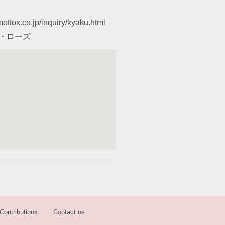
ottox.co.jp/inquiry/kyaku.html
ラ・ローズ
Contributions
Contact us