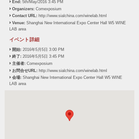
End:
5th/May/2016 3:45 PM
Organizers:
Comexposium
Contact URL:
http://www.sialchina.com/winelab.html
Venue:
Shanghai New International Expo Center Hall W5 WINE
LAB area
イベント詳細
開始:
2016年5月5日 3:00 PM
終了:
2016年5月5日 3:45 PM
主催者:
Comexposium
お問合せURL:
http://www.sialchina.com/winelab.html
会場:
Shanghai New International Expo Center Hall W5 WINE
LAB area