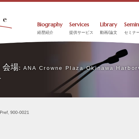
Biography
Services
Library
Semin
経歴紹介
提供サービス
動画/論文
セミナ
ント会場:
ANA Crowne Plaza Okinawa Har
ー
-Pref, 900-0021