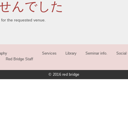
せんでした
 for the requested venue.
aphy
Services
Library
Seminar info.
Social 
Red Bridge Staff
© 2016 red bridge