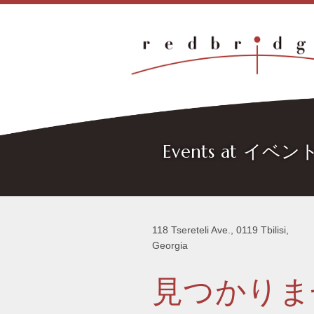
Events at イベ
118 Tsereteli Ave., 0119 Tbilisi,
Georgia
見つかりま