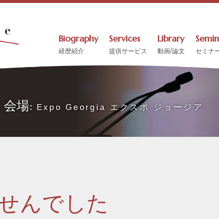
Biography
Services
Library
Semin
経歴紹介
提供サービス
動画/論文
セミナ
ント会場:
Expo Georgia エクスポ ジョージア
せんでした