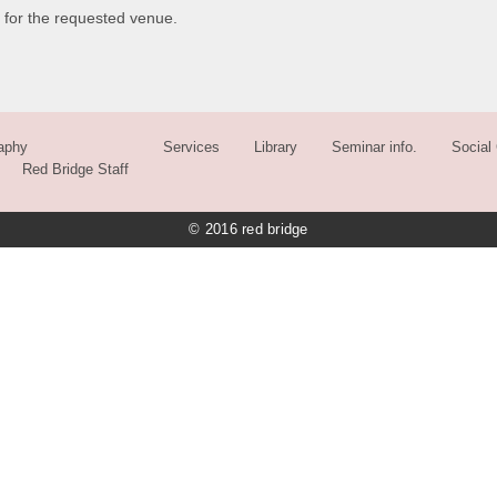
 for the requested venue.
aphy
Services
Library
Seminar info.
Social 
Red Bridge Staff
© 2016 red bridge